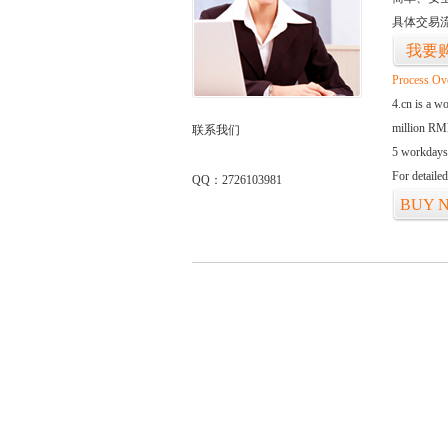
具体交易
我要
Process Ov
4.cn is a w
million RMB
联系我们
5 workdays
For detaile
QQ：2726103981
BUY 