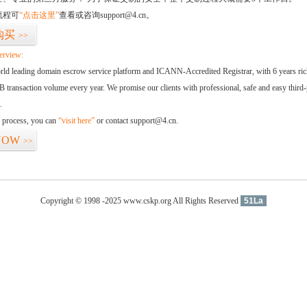
流程可
“点击这里”
查看或咨询support@4.cn。
购买
>>
erview:
orld leading domain escrow service platform and ICANN-Accredited Registrar, with 6 years ri
 transaction volume every year. We promise our clients with professional, safe and easy third-
.
d process, you can
“visit here”
or contact support@4.cn.
NOW
>>
Copyright © 1998 -2025 www.cskp.org All Rights Reserved
51La