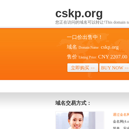
cskp.org
您正在访问的域名可以转让!This domain name i
一口价出售中！
域名
cskp.org
Domain Name:
售价
CNY 2207.00
Listing Price:
立即购买
BUY NOW
>>
>>
域名交易方式：
通过金名网(
金名网(4
简单、安